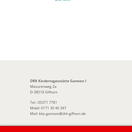
DRK Kindertagesstätte Gamsen I
Masurenweg 2a
D-38518 Gifhorn
Tel.: 05371 7781
Mobil: 0171 30 40 347
Mail:
kita-gamsen
@
drk-gifhorn.de